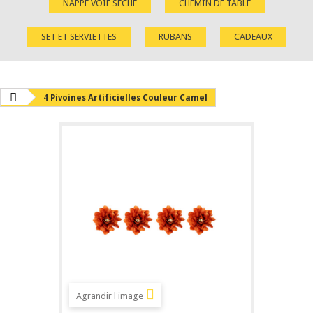
NAPPE VOIE SÈCHE
CHEMIN DE TABLE
SET ET SERVIETTES
RUBANS
CADEAUX
4 Pivoines Artificielles Couleur Camel
Agrandir l'image