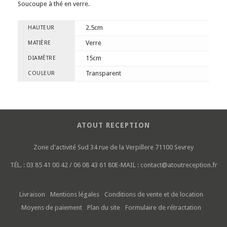
Soucoupe à thé en verre.
2.5cm
HAUTEUR
Verre
MATIÈRE
15cm
DIAMÈTRE
Transparent
COULEUR
ATOUT RECEPTION
Zone d'activité Sud
34 rue de la Verpillere
71100 Sevrey
TÉL. :
03 85 41 00 42 / 06 08 43 61 80
E-MAIL :
contact@atoutreception.fr
Livraison
Mentions légales
Conditions de vente et de location
Moyens de paiement
Plan du site
Formulaire de rétractation