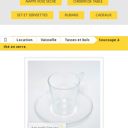
NAPPE VOIE SÈCHE
CHEMIN DE TABLE
SET ET SERVIETTES
RUBANS
CADEAUX
Location
Vaisselle
Tasses et bols
Soucoupe à
thé en verre.
Agrandir l'image