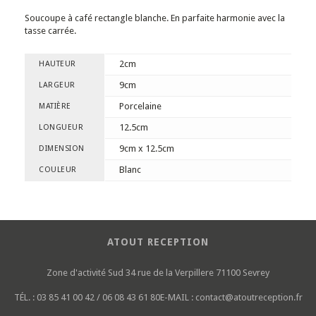
Soucoupe à café rectangle blanche. En parfaite harmonie avec la
tasse carrée.
2cm
HAUTEUR
9cm
LARGEUR
Porcelaine
MATIÈRE
12.5cm
LONGUEUR
9cm x 12.5cm
DIMENSION
Blanc
COULEUR
ATOUT RECEPTION
Zone d'activité Sud
34 rue de la Verpillere
71100 Sevrey
TÉL. :
03 85 41 00 42 / 06 08 43 61 80
E-MAIL :
contact@atoutreception.fr