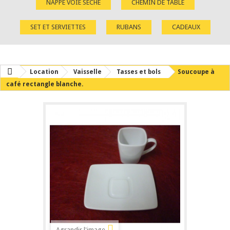
NAPPE VOIE SÈCHE
CHEMIN DE TABLE
SET ET SERVIETTES
RUBANS
CADEAUX
Location
Vaisselle
Tasses et bols
Soucoupe à
café rectangle blanche.
Agrandir l'image