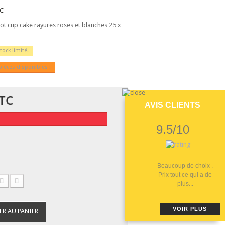
C
viot cup cake rayures roses et blanches 25 x
tock limité.
pièces disponibles !
TC
AVIS CLIENTS
9.5/10
Beaucoup de choix .
Prix tout ce qui a de
plus...
VOIR PLUS
ER AU PANIER