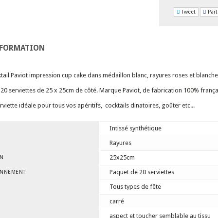
Tweet
Part
NFORMATION
ktail Paviot impression cup cake dans médaillon blanc, rayures roses et blanches
20 serviettes de 25 x 25cm de côté. Marque Paviot, de fabrication 100% frança
erviette idéale pour tous vos apéritifs, cocktails dinatoires, goûter etc...
Intissé synthétique
Rayures
25x25cm
ON
Paquet de 20 serviettes
ONNEMENT
Tous types de fête
carré
aspect et toucher semblable au tissu