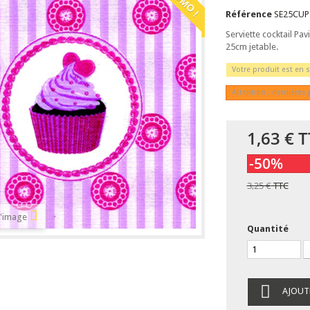
Référence
SE25CUP
Serviette cocktail Pa
25cm jetable.
Votre produit est en s
Attention : dernières 
1,63 €
T
-50%
3,25 €
TTC
l'image
Quantité
AJOUT