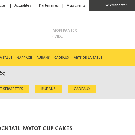
Se connecter
cter
Actualités
Partenaires
Avis clients
MON PANIER
( VIDE )
A SALLE
NAPPAGE
RUBANS
CADEAUX
ARTS DE LA TABLE
ÉS
ET SERVIETTES
RUBANS
CADEAUX
OCKTAIL PAVIOT CUP CAKES