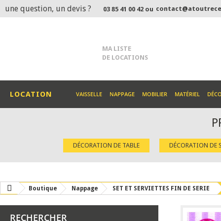
une question, un devis ?
contact@atoutrece
03 85 41 00 42 ou
MA LISTE
DE LOCATIONS
LOCATION
VAISSELLE
NAPPAGE
MOBILIER
MATÉRIEL
DÉC
P
DÉCORATION DE TABLE
DÉCORATION DE S
Boutique
Nappage
SET ET SERVIETTES FIN DE SERIE
RECHERCHER