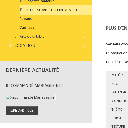
Serviette fantaisie
SET ET SERVIETTES FIN DE SERIE
Rubans
Cadeaux
PLUS D'I
Arts de la table
Serviette coc
LOCATION
En paquet de 
La taille de s
DERNIÈRE ACTUALITÉ
MATIÈRE
MOTIF
RECOMMANDÉ MARIAGES.NET
DIMENSI
CONDITI
THÈME
LIRE L'ARTICLE
FORME
TEXTURE