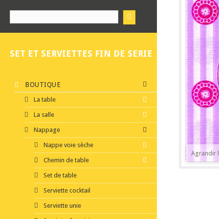
SET ET SERVIETTES FIN DE SERIE
BOUTIQUE
La table
La salle
Nappage
Nappe voie sèche
Agrandir 
Chemin de table
Set de table
Serviette cocktail
Serviette unie