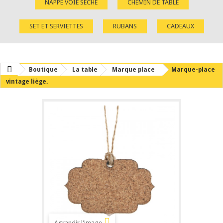
NAPPE VOIE SÈCHE
CHEMIN DE TABLE
SET ET SERVIETTES
RUBANS
CADEAUX
Boutique
La table
Marque place
Marque-place
vintage liège.
Agrandir l'image