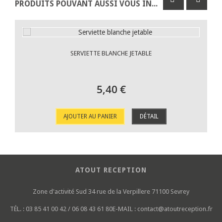
PRODUITS POUVANT AUSSI VOUS INTÉRESSER
SERVIETTE BLANCHE JETABLE
5,40 €
AJOUTER AU PANIER
DÉTAIL
ATOUT RECEPTION
Zone d'activité Sud
34 rue de la Verpillere
71100 Sevrey
TÉL. :
03 85 41 00 42 / 06 08 43 61 80
E-MAIL :
contact@atoutreception.fr