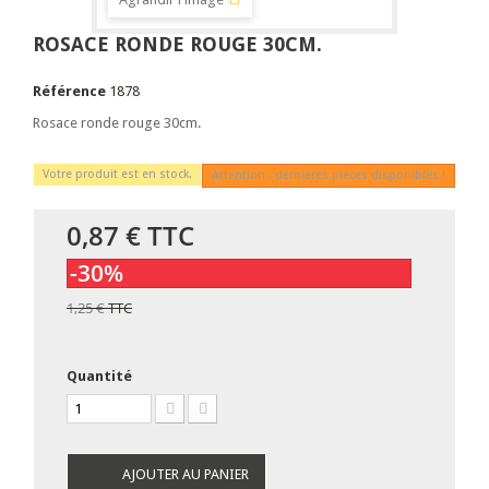
ROSACE RONDE ROUGE 30CM.
Référence
1878
Rosace ronde rouge 30cm.
Votre produit est en stock.
Attention : dernières pièces disponibles !
0,87 €
TTC
-30%
1,25 €
TTC
Quantité
AJOUTER AU PANIER