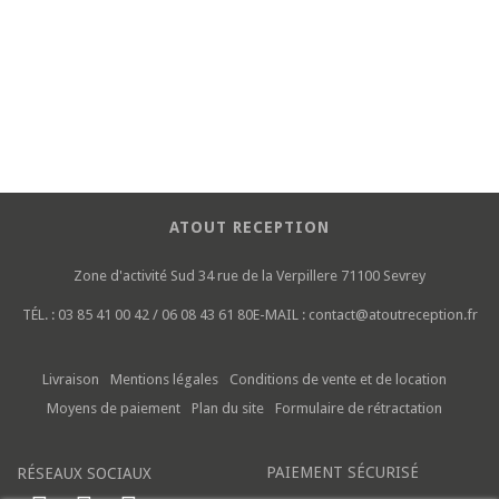
ATOUT RECEPTION
Zone d'activité Sud
34 rue de la Verpillere
71100 Sevrey
TÉL. :
03 85 41 00 42 / 06 08 43 61 80
E-MAIL :
contact@atoutreception.fr
Livraison
Mentions légales
Conditions de vente et de location
Moyens de paiement
Plan du site
Formulaire de rétractation
PAIEMENT SÉCURISÉ
RÉSEAUX SOCIAUX