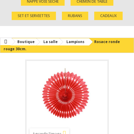
NAPPE VOIE SÈCHE
CHEMIN DE TABLE
SET ET SERVIETTES
RUBANS
CADEAUX
Boutique
La salle
Lampions
Rosace ronde
rouge 30cm.
Agrandir l'image