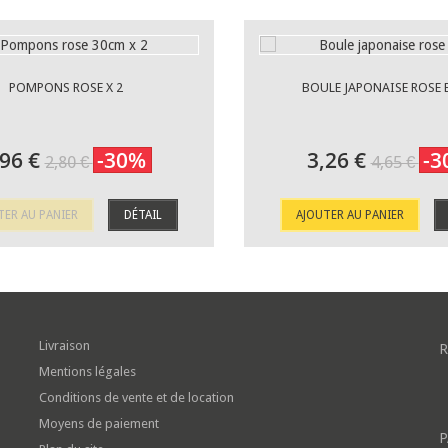
POMPONS ROSE X 2
BOULE JAPONAISE ROSE 
,96 €
-30%
3,26 €
-3
2,80 €
4,65 €
TER AU PANIER
DÉTAIL
AJOUTER AU PANIER
Livraison
R
Mentions légales
Conditions de vente et de location
Moyens de paiement
P