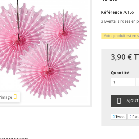
Référence
76156
3 Eventails roses en
Votre produit est en s
3,90 €
T
Quantité
l'image
AJOUT
Tweet
Part