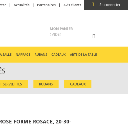
Se connecter
cter
Actualités
Partenaires
Avis clients
MON PANIER
( VIDE )
A SALLE
NAPPAGE
RUBANS
CADEAUX
ARTS DE LA TABLE
ÉS
ET SERVIETTES
RUBANS
CADEAUX
ROSE FORME ROSACE, 20-30-