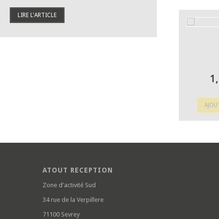
LIRE L'ARTICLE
1
AJOU
ATOUT RECEPTION
Zone d'activité Sud
34 rue de la Verpillere
71100 Sevrey