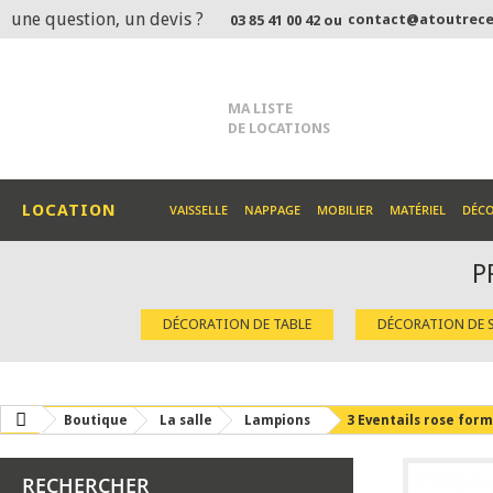
une question, un devis ?
contact@atoutrece
03 85 41 00 42 ou
MA LISTE
DE LOCATIONS
LOCATION
VAISSELLE
NAPPAGE
MOBILIER
MATÉRIEL
DÉC
P
DÉCORATION DE TABLE
DÉCORATION DE S
Boutique
La salle
Lampions
3 Eventails rose for
RECHERCHER