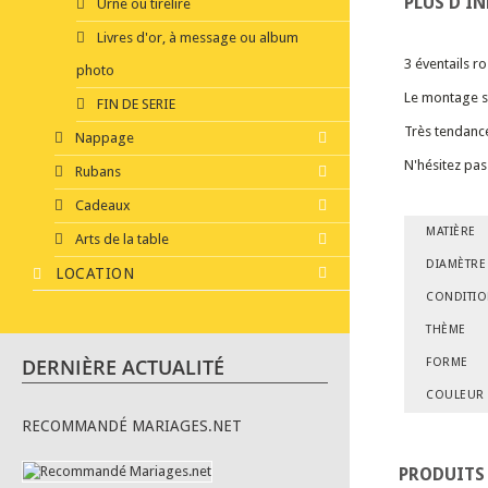
PLUS D'I
Urne ou tirelire
Livres d'or, à message ou album
3 éventails 
photo
Le montage se 
FIN DE SERIE
Très tendanc
Nappage
N'hésitez pas 
Rubans
Cadeaux
MATIÈRE
Arts de la table
DIAMÈTRE
LOCATION
CONDITI
THÈME
DERNIÈRE ACTUALITÉ
FORME
COULEUR
RECOMMANDÉ MARIAGES.NET
PRODUITS