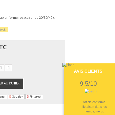
 papier forme rosace ronde 20/30/40 cm.
tock.
TC
AVIS CLIENTS
9.5/10
ER AU PANIER
ager
Google+
Pinterest
Article conforme,
livraison dans les
temps, merci.