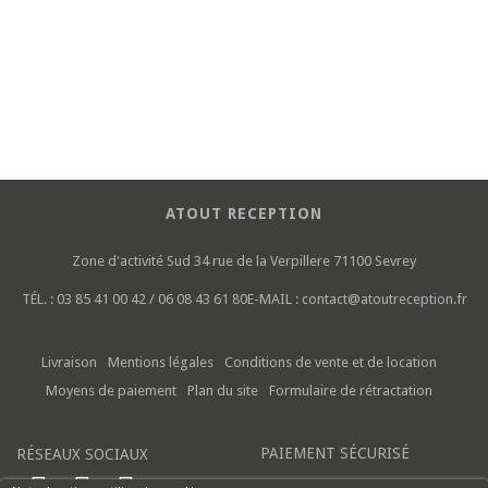
ATOUT RECEPTION
Zone d'activité Sud
34 rue de la Verpillere
71100 Sevrey
TÉL. :
03 85 41 00 42 / 06 08 43 61 80
E-MAIL :
contact@atoutreception.fr
Livraison
Mentions légales
Conditions de vente et de location
Moyens de paiement
Plan du site
Formulaire de rétractation
PAIEMENT SÉCURISÉ
RÉSEAUX SOCIAUX