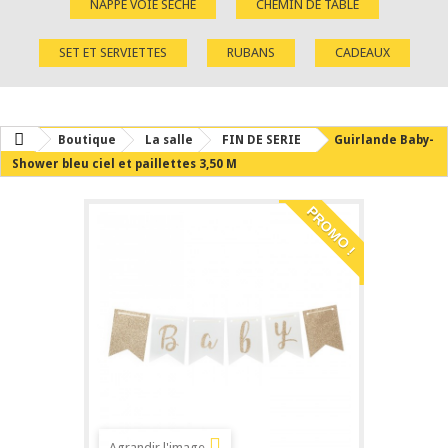
NAPPE VOIE SÈCHE
CHEMIN DE TABLE
SET ET SERVIETTES
RUBANS
CADEAUX
Boutique
La salle
FIN DE SERIE
Guirlande Baby-
Shower bleu ciel et paillettes 3,50 M
PROMO !
Agrandir l'image