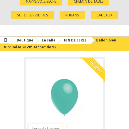
NAPPE VOIE SÈCHE
CHEMIN DE TABLE
SET ET SERVIETTES
RUBANS
CADEAUX
Boutique
La salle
FIN DE SERIE
Ballon bleu
turquoise 28 cm sachet de 12
PROMO !
Agrandir l'image