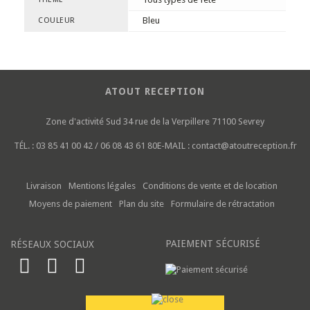
Bleu
COULEUR
ATOUT RECEPTION
Zone d'activité Sud
34 rue de la Verpillere
71100 Sevrey
TÉL. :
03 85 41 00 42 / 06 08 43 61 80
E-MAIL :
contact@atoutreception.fr
Livraison
Mentions légales
Conditions de vente et de location
Moyens de paiement
Plan du site
Formulaire de rétractation
PAIEMENT SÉCURISÉ
RÉSEAUX SOCIAUX