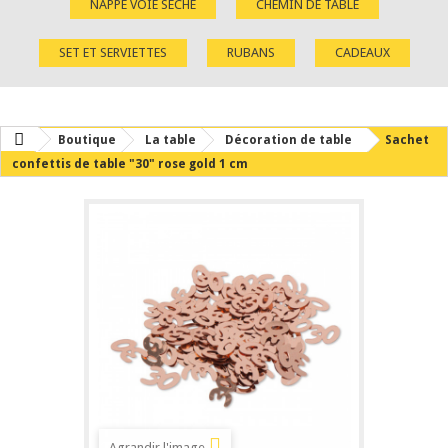
NAPPE VOIE SÈCHE
CHEMIN DE TABLE
SET ET SERVIETTES
RUBANS
CADEAUX
Boutique
La table
Décoration de table
Sachet
confettis de table "30" rose gold 1 cm
Agrandir l'image