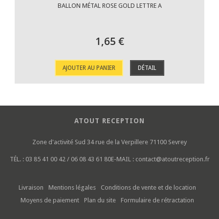
BALLON MÉTAL ROSE GOLD LETTRE A
1,65 €
AJOUTER AU PANIER
DÉTAIL
ATOUT RECEPTION
Zone d'activité Sud
34 rue de la Verpillere
71100 Sevrey
TÉL. :
03 85 41 00 42 / 06 08 43 61 80
E-MAIL :
contact@atoutreception.fr
Livraison
Mentions légales
Conditions de vente et de location
Moyens de paiement
Plan du site
Formulaire de rétractation