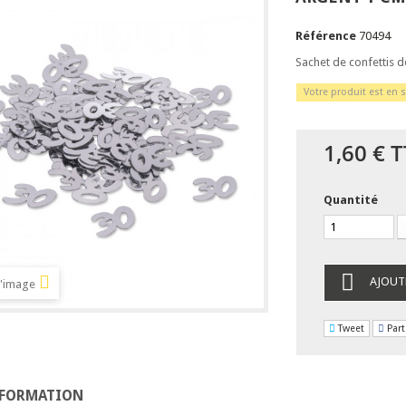
Référence
70494
Sachet de confettis d
Votre produit est en s
1,60 €
T
Quantité
AJOUT
l'image
Tweet
Part
NFORMATION