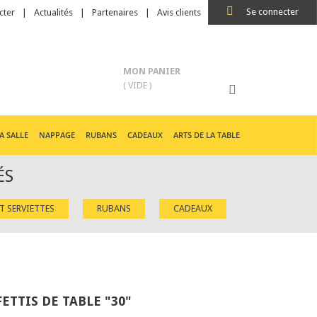
Se connecter
cter
Actualités
Partenaires
Avis clients
MON PANIER
( VIDE )
A SALLE
NAPPAGE
RUBANS
CADEAUX
ARTS DE LA TABLE
ÉS
ET SERVIETTES
RUBANS
CADEAUX
ETTIS DE TABLE "30"