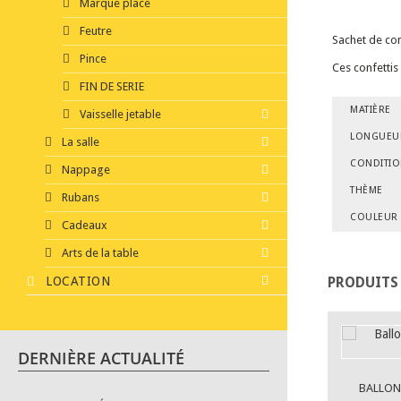
Marque place
Feutre
Sachet de con
Pince
Ces confettis 
FIN DE SERIE
MATIÈRE
Vaisselle jetable
LONGUEU
La salle
CONDITI
Nappage
THÈME
Rubans
COULEUR
Cadeaux
Arts de la table
LOCATION
PRODUITS
DERNIÈRE ACTUALITÉ
BALLON