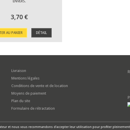
ENVERS.
3,70 €
TER AU PANIER
DÉTAIL
Livraison
R
Mentions légales
Conditions de vente et de location
Moyens de paiement
P
Plan du site
Formulaire de rétractation
sateur et nous vous recommandons d'accepter leur utilisation pour profiter pleinement