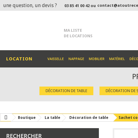
une question, un devis ?
contact@atoutrece
03 85 41 00 42 ou
MA LISTE
DE LOCATIONS
LOCATION
VAISSELLE
NAPPAGE
MOBILIER
MATÉRIEL
DÉC
P
DÉCORATION DE TABLE
DÉCORATION DE S
Boutique
La table
Décoration de table
Sachet co
RECHERCHER