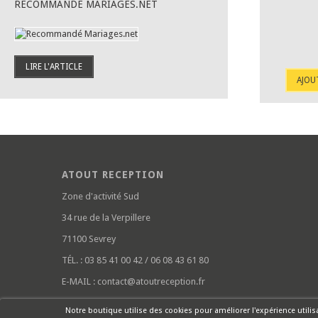
RECOMMANDÉ MARIAGES.NET
LIRE L'ARTICLE
AJOU
ATOUT RECEPTION
Zone d'activité Sud
34 rue de la Verpillere
71100 Sevrey
TÉL. :
03 85 41 00 42 / 06 08 43 61 80
E-MAIL :
contact@atoutreception.fr
Notre boutique utilise des cookies pour améliorer l'expérience utili
Rouge Cerise