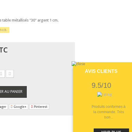
e table métallisés "30" argent 1 cm.
tock.
TC
AVIS CLIENTS
9.5/10
ER AU PANIER
Produits conformes à
ager
Google+
Pinterest
la commande. Très
bon...