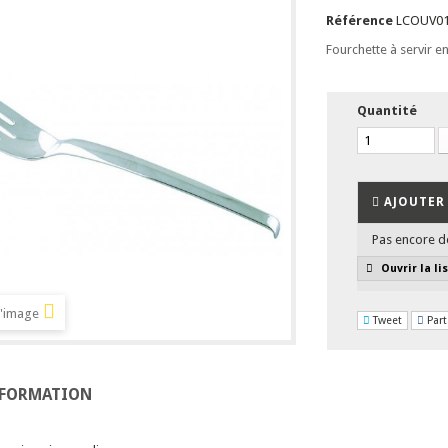
Référence
LCOUV0
Fourchette à servir en
Quantité
AJOUTER 
Pas encore d
Ouvrir la li
l'image
Tweet
Part
NFORMATION