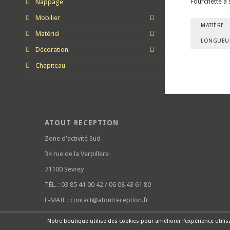
Fourchette à s
Nappage
Mobilier
MATIÈRE
Matériel
LONGUEU
Décoration
Chapiteau
ATOUT RECEPTION
Zone d'activité Sud
34 rue de la Verpillere
71100 Sevrey
TÉL. :
03 85 41 00 42 / 06 08 43 61 80
E-MAIL :
contact@atoutreception.fr
Notre boutique utilise des cookies pour améliorer l'expérience utili
Rouge Cerise