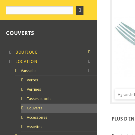
COUVERTS
BOUTIQUE
LOCATION
Vaisselle
Verres
Verrines
Agrandir 
Tasses et bols
Couverts
Accessoires
PLUS D'I
Assiettes