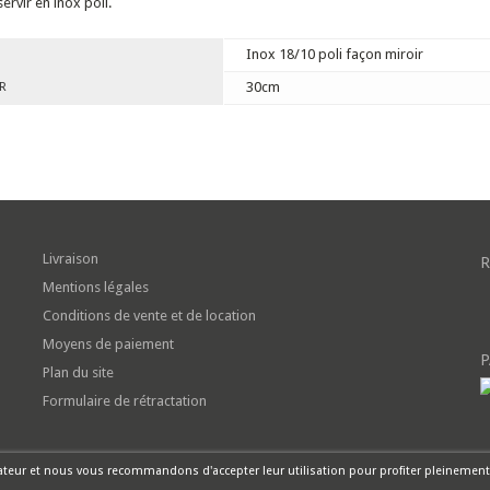
ervir en inox poli.
Inox 18/10 poli façon miroir
30cm
R
Livraison
R
Mentions légales
Conditions de vente et de location
Moyens de paiement
P
Plan du site
Formulaire de rétractation
sateur et nous vous recommandons d'accepter leur utilisation pour profiter pleinement