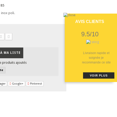
185
 inox poli.
AVIS CLIENTS
9.5/10
À MA LISTE
Livraison rapide et
soignée je
e produits ajoutés
recommande ce site
ste
VOIR PLUS
ager
Google+
Pinterest