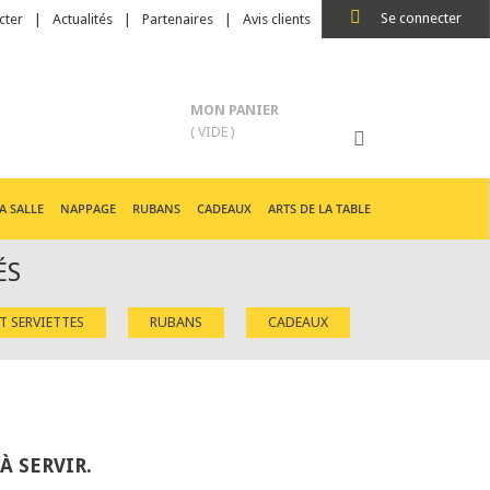
Se connecter
cter
Actualités
Partenaires
Avis clients
MON PANIER
( VIDE )
A SALLE
NAPPAGE
RUBANS
CADEAUX
ARTS DE LA TABLE
ÉS
ET SERVIETTES
RUBANS
CADEAUX
À SERVIR.