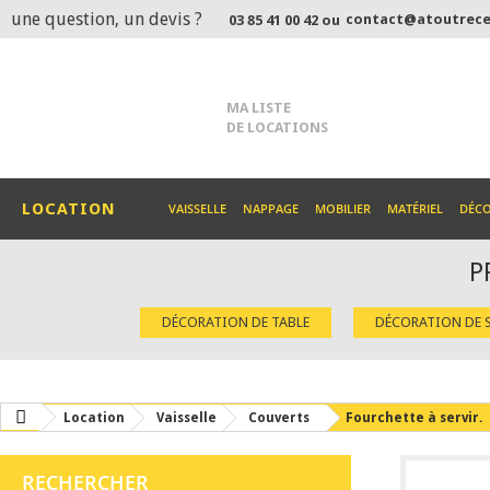
une question, un devis ?
contact@atoutrece
03 85 41 00 42 ou
MA LISTE
DE LOCATIONS
LOCATION
VAISSELLE
NAPPAGE
MOBILIER
MATÉRIEL
DÉC
P
DÉCORATION DE TABLE
DÉCORATION DE S
Location
Vaisselle
Couverts
Fourchette à servir.
RECHERCHER