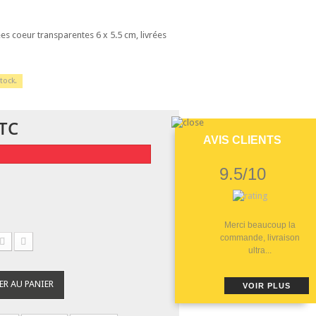
es coeur transparentes 6 x 5.5 cm, livrées
tock.
TC
AVIS CLIENTS
9.5/10
Merci beaucoup la
commande, livraison
ultra...
ER AU PANIER
VOIR PLUS