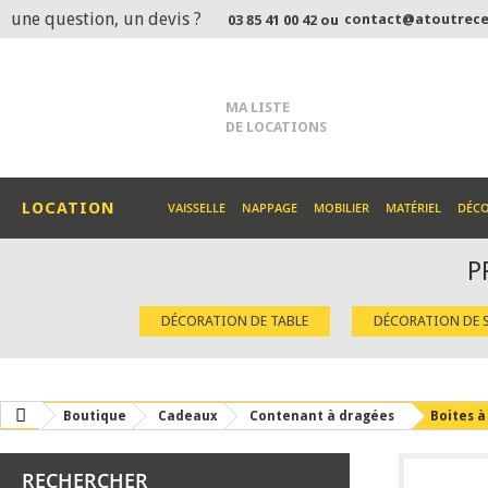
une question, un devis ?
contact@atoutrece
03 85 41 00 42 ou
MA LISTE
DE LOCATIONS
LOCATION
VAISSELLE
NAPPAGE
MOBILIER
MATÉRIEL
DÉC
P
DÉCORATION DE TABLE
DÉCORATION DE S
Boutique
Cadeaux
Contenant à dragées
Boites à
RECHERCHER