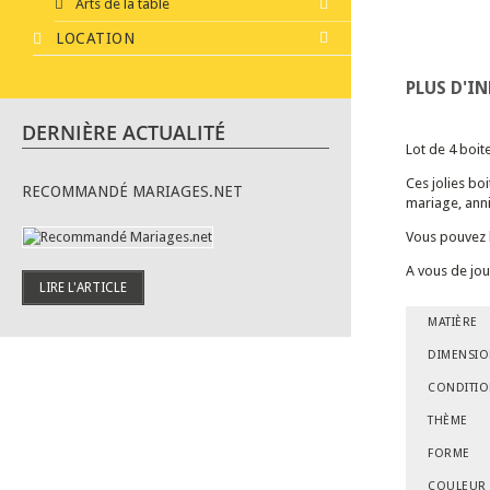
Arts de la table
LOCATION
PLUS D'I
DERNIÈRE ACTUALITÉ
Lot de 4 boit
Ces jolies bo
RECOMMANDÉ MARIAGES.NET
mariage, anni
Vous pouvez l
A vous de jou
LIRE L'ARTICLE
MATIÈRE
DIMENSI
CONDITI
THÈME
FORME
COULEUR