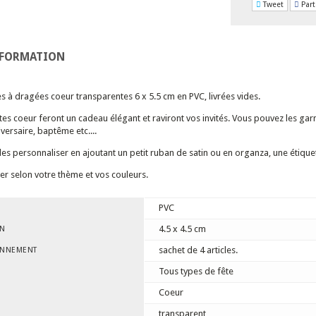
Tweet
Part
NFORMATION
es à dragées coeur transparentes 6 x 5.5 cm en PVC, livrées vides.
ites coeur feront un cadeau élégant et raviront vos invités. Vous pouvez les ga
versaire, baptême etc....
es personnaliser en ajoutant un petit ruban de satin ou en organza, une étique
er selon votre thème et vos couleurs.
PVC
4.5 x 4.5 cm
ON
sachet de 4 articles.
ONNEMENT
Tous types de fête
Coeur
transparent