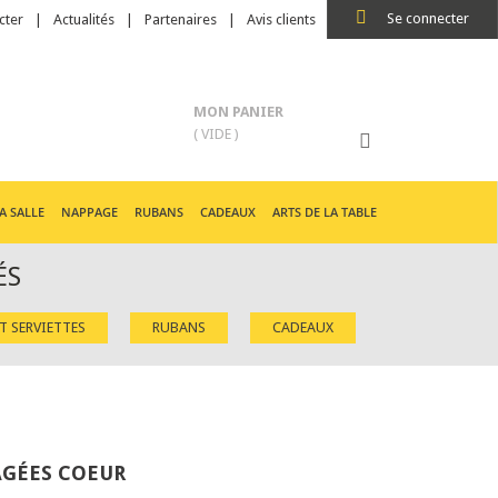
Se connecter
cter
Actualités
Partenaires
Avis clients
MON PANIER
( VIDE )
A SALLE
NAPPAGE
RUBANS
CADEAUX
ARTS DE LA TABLE
ÉS
ET SERVIETTES
RUBANS
CADEAUX
AGÉES COEUR