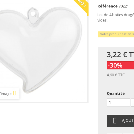
Référence
70221
Lot de 4 boites dragé
vides.
Votre produit est en s
3,22 €
T
-30%
4,60 €
TTC
Quantité
l'image
AJOUT