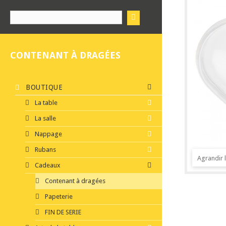
CONTENANT À DRAGÉES
BOUTIQUE
La table
La salle
Nappage
Rubans
Agrandir 
Cadeaux
Contenant à dragées
Papeterie
FIN DE SERIE