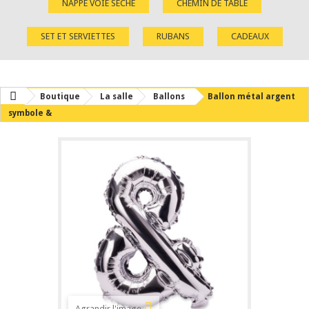
NAPPE VOIE SÈCHE
CHEMIN DE TABLE
SET ET SERVIETTES
RUBANS
CADEAUX
Boutique
La salle
Ballons
Ballon métal argent
symbole &
Agrandir l'image