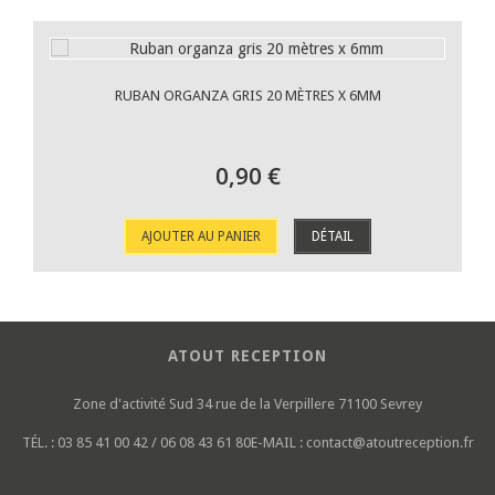
RUBAN ORGANZA GRIS 20 MÈTRES X 6MM
0,90 €
AJOUTER AU PANIER
DÉTAIL
ATOUT RECEPTION
Zone d'activité Sud
34 rue de la Verpillere
71100 Sevrey
TÉL. :
03 85 41 00 42 / 06 08 43 61 80
E-MAIL :
contact@atoutreception.fr