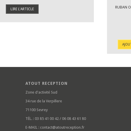
RUBAN O
LIRE L'ARTICLE
AJOU
ATOUT RECEPTION
Zone d'activité Sud
34 rue de la Verpillere
71100 Sevrey
TÉL. :
03 85 41 00 42 / 06 08 43 61 80
E-MAIL :
contact@atoutreception.fr