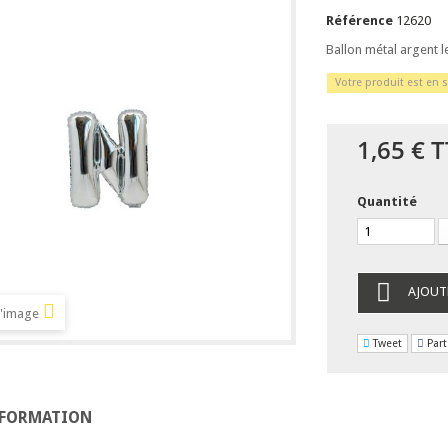
Référence
12620
Ballon métal argent l
Votre produit est en s
1,65 €
T
Quantité
AJOUT
l'image
Tweet
Part
NFORMATION