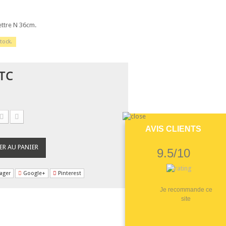
ettre N 36cm.
tock.
TC
AVIS CLIENTS
ER AU PANIER
9.5/10
ager
Google+
Pinterest
Je recommande ce
site