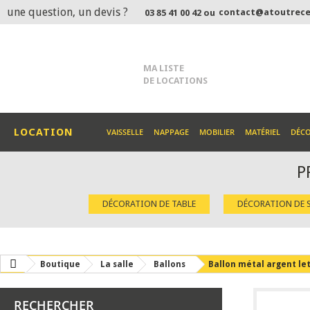
une question, un devis ?
contact@atoutrece
03 85 41 00 42 ou
MA LISTE
DE LOCATIONS
LOCATION
VAISSELLE
NAPPAGE
MOBILIER
MATÉRIEL
DÉC
P
DÉCORATION DE TABLE
DÉCORATION DE S
Boutique
La salle
Ballons
Ballon métal argent le
RECHERCHER