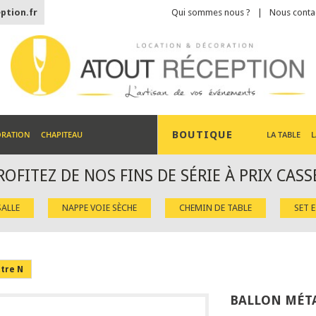
ption.fr
Qui sommes nous ?
Nous conta
BOUTIQUE
ORATION
CHAPITEAU
LA TABLE
L
ROFITEZ DE NOS FINS DE SÉRIE À PRIX CASS
ALLE
NAPPE VOIE SÈCHE
CHEMIN DE TABLE
SET 
ttre N
BALLON MÉTA