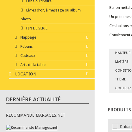
Urne ou tirelire
Ballon métal 
Livres d'or, à message ou album
Un petit mess
photo
Ces ballons m
FIN DE SERIE
Conviennent é
Nappage
Rubans
HAUTEUR
Cadeaux
MATIÈRE
Arts de la table
CONDITI
LOCATION
THÈME
COULEUR
DERNIÈRE ACTUALITÉ
PRODUITS
RECOMMANDÉ MARIAGES.NET