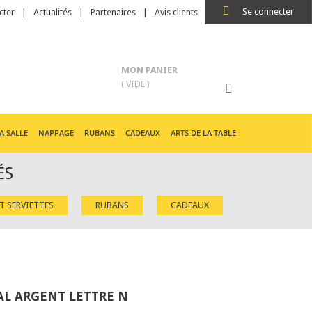
Se connecter
cter
Actualités
Partenaires
Avis clients
MON PANIER
( VIDE )
A SALLE
NAPPAGE
RUBANS
CADEAUX
ARTS DE LA TABLE
ÉS
ET SERVIETTES
RUBANS
CADEAUX
L ARGENT LETTRE N