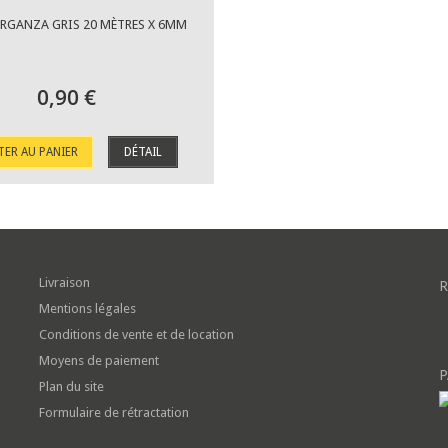
RGANZA GRIS 20 MÈTRES X 6MM
0,90 €
TER AU PANIER
DÉTAIL
Livraison
R
Mentions légales
Conditions de vente et de location
Moyens de paiement
P
Plan du site
Formulaire de rétractation