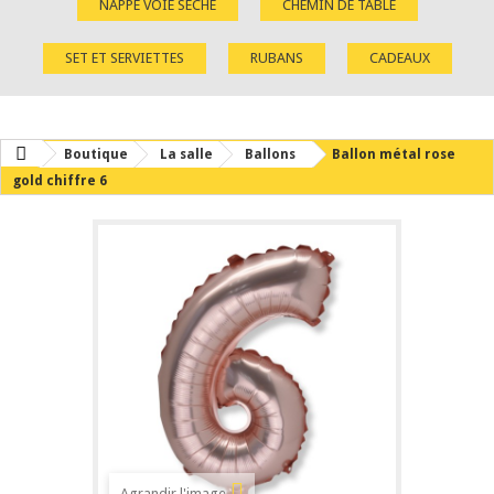
NAPPE VOIE SÈCHE
CHEMIN DE TABLE
SET ET SERVIETTES
RUBANS
CADEAUX
Boutique
La salle
Ballons
Ballon métal rose
gold chiffre 6
Agrandir l'image