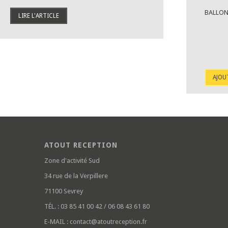
BALLON
LIRE L'ARTICLE
AJOU
ATOUT RECEPTION
Zone d'activité Sud
34 rue de la Verpillere
71100 Sevrey
TÉL. :
03 85 41 00 42 / 06 08 43 61 80
E-MAIL :
contact@atoutreception.fr