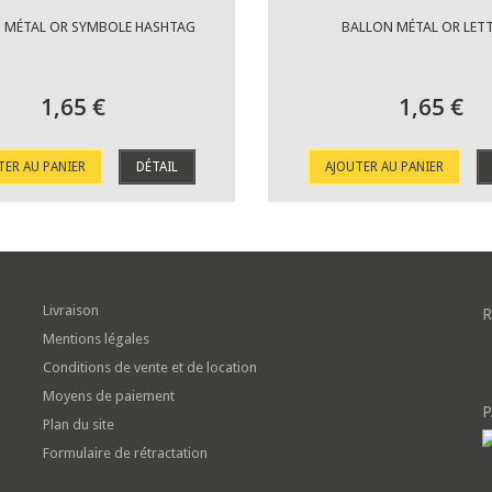
 MÉTAL OR SYMBOLE HASHTAG
BALLON MÉTAL OR LETT
1,65 €
1,65 €
TER AU PANIER
DÉTAIL
AJOUTER AU PANIER
Livraison
R
Mentions légales
Conditions de vente et de location
Moyens de paiement
P
Plan du site
Formulaire de rétractation