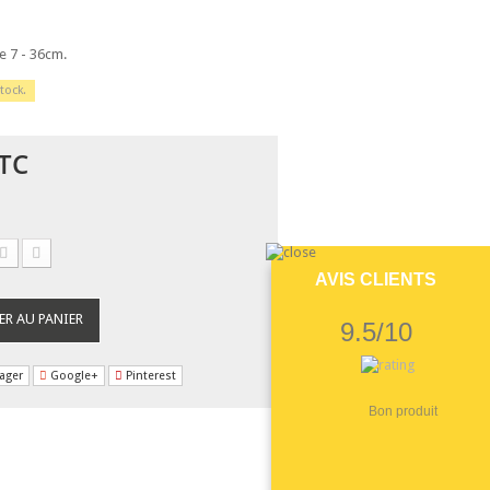
e 7 - 36cm.
tock.
TC
AVIS CLIENTS
ER AU PANIER
9.5/10
ager
Google+
Pinterest
Bon produit