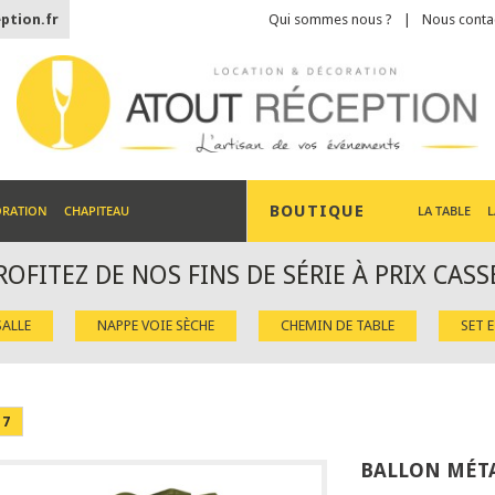
ption.fr
Qui sommes nous ?
Nous conta
BOUTIQUE
ORATION
CHAPITEAU
LA TABLE
L
ROFITEZ DE NOS FINS DE SÉRIE À PRIX CASS
ALLE
NAPPE VOIE SÈCHE
CHEMIN DE TABLE
SET 
 7
BALLON MÉTA