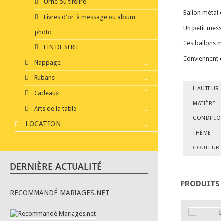
Urne ou tirelire
Ballon métal 
Livres d'or, à message ou album
Un petit mess
photo
Ces ballons m
FIN DE SERIE
Conviennent é
Nappage
Rubans
HAUTEUR
Cadeaux
MATIÈRE
Arts de la table
CONDITI
LOCATION
THÈME
COULEUR
DERNIÈRE ACTUALITÉ
PRODUITS
RECOMMANDÉ MARIAGES.NET