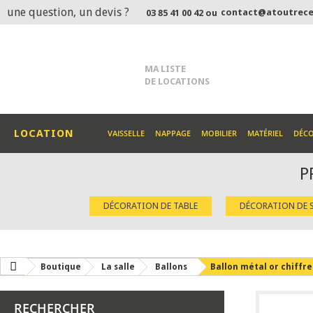
une question, un devis ?
contact@atoutrece
03 85 41 00 42 ou
MA LISTE
DE LOCATIONS
LOCATION
VAISSELLE
NAPPAGE
MOBILIER
MATÉRIEL
DÉC
P
DÉCORATION DE TABLE
DÉCORATION DE S
Boutique
La salle
Ballons
Ballon métal or chiffre
RECHERCHER