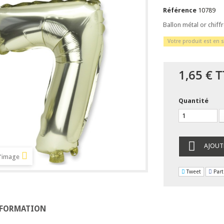
Référence
10789
Ballon métal or chiffr
Votre produit est en s
1,65 €
T
Quantité
AJOUT
l'image
Tweet
Part
NFORMATION