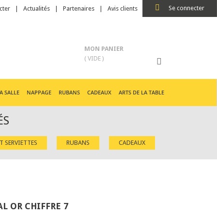
Se connecter
cter
Actualités
Partenaires
Avis clients
MON PANIER
( VIDE )
A SALLE
NAPPAGE
RUBANS
CADEAUX
ARTS DE LA TABLE
ÉS
ET SERVIETTES
RUBANS
CADEAUX
L OR CHIFFRE 7