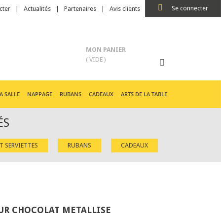
Se connecter
cter
Actualités
Partenaires
Avis clients
MON PANIER
( VIDE )
A SALLE
NAPPAGE
RUBANS
CADEAUX
ARTS DE LA TABLE
ÉS
ET SERVIETTES
RUBANS
CADEAUX
UR CHOCOLAT METALLISE