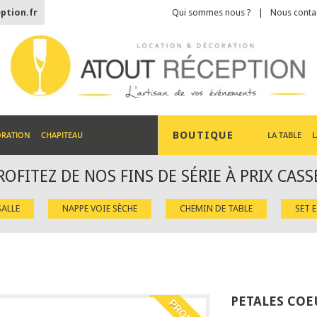
ption.fr
Qui sommes nous ?
Nous conta
BOUTIQUE
ORATION
CHAPITEAU
LA TABLE
L
ROFITEZ DE NOS FINS DE SÉRIE À PRIX CASS
ALLE
NAPPE VOIE SÈCHE
CHEMIN DE TABLE
SET 
PETALES COE
PROMO !