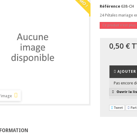
Référence
638-CH
24 Pétales mariage e
Ce produit n'est plus
0,50 €
T
AJOUTER 
Pas encore d
Ouvrir la li
l'image
Tweet
Part
NFORMATION