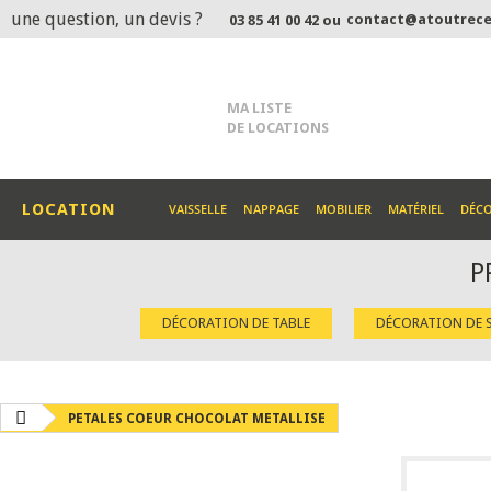
une question, un devis ?
contact@atoutrece
03 85 41 00 42 ou
MA LISTE
DE LOCATIONS
LOCATION
VAISSELLE
NAPPAGE
MOBILIER
MATÉRIEL
DÉC
P
DÉCORATION DE TABLE
DÉCORATION DE S
PETALES COEUR CHOCOLAT METALLISE
RECHERCHER