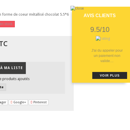
n forme de coeur métallisé chocolat 5.5*6
AVIS CLIENTS
 en stock
9.5/10
TC
J'ai du appeler pour
un paiement non
valide....
À MA LISTE
VOIR PLUS
e produits ajoutés
ste
ager
Google+
Pinterest