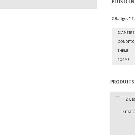
PLUS D'I
2 Badges " T
DIAMÈTRE
CONDITI
THÈME
FORME
PRODUITS
2 BADG