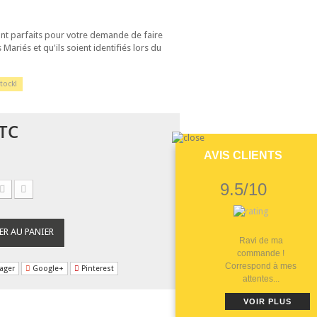
ont parfaits pour votre demande de faire
Mariés et qu'ils soient identifiés lors du
tock!
TC
AVIS CLIENTS
9.5/10
ER AU PANIER
Ravi de ma
commande !
Correspond à mes
ager
Google+
Pinterest
attentes...
VOIR PLUS