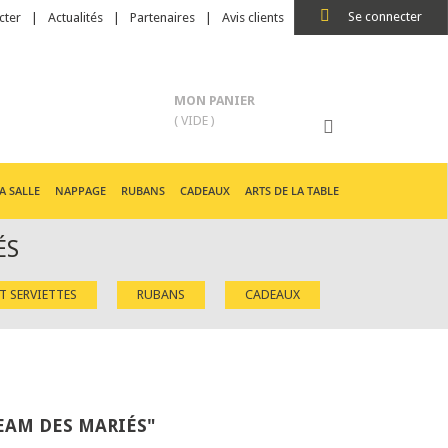
Se connecter
cter
Actualités
Partenaires
Avis clients
MON PANIER
( VIDE )
A SALLE
NAPPAGE
RUBANS
CADEAUX
ARTS DE LA TABLE
ÉS
ET SERVIETTES
RUBANS
CADEAUX
TEAM DES MARIÉS"