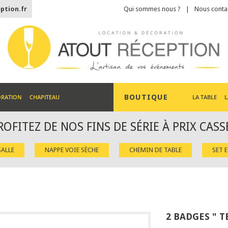
ption.fr
Qui sommes nous ?
Nous conta
BOUTIQUE
ORATION
CHAPITEAU
LA TABLE
L
ROFITEZ DE NOS FINS DE SÉRIE À PRIX CASS
ALLE
NAPPE VOIE SÈCHE
CHEMIN DE TABLE
SET 
2 BADGES " 