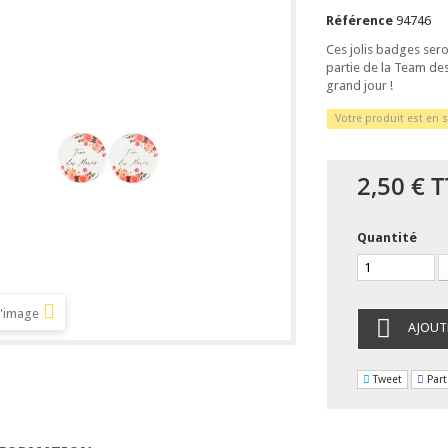
Référence
94746
Ces jolis badges ser
partie de la Team des 
grand jour !
Votre produit est en s
2,50 €
T
Quantité
l'image
AJOUT
Tweet
Part