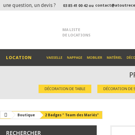
une question, un devis ?
contact@atoutrece
03 85 41 00 42 ou
MA LISTE
DE LOCATIONS
LOCATION
VAISSELLE
NAPPAGE
MOBILIER
MATÉRIEL
DÉC
P
DÉCORATION DE TABLE
DÉCORATION DE S
Boutique
2 Badges " Team des Mariés"
RECHERCHER