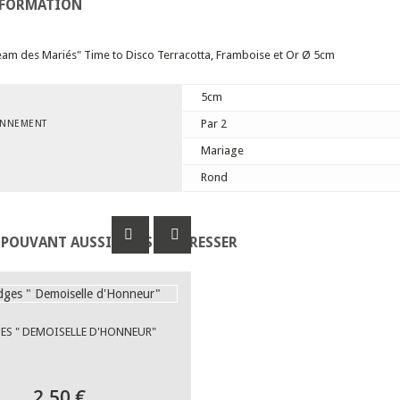
NFORMATION
eam des Mariés" Time to Disco Terracotta, Framboise et Or Ø 5cm
5cm
Par 2
ONNEMENT
Mariage
Rond
 POUVANT AUSSI VOUS INTÉRESSER
ES " DEMOISELLE D'HONNEUR"
2,50 €