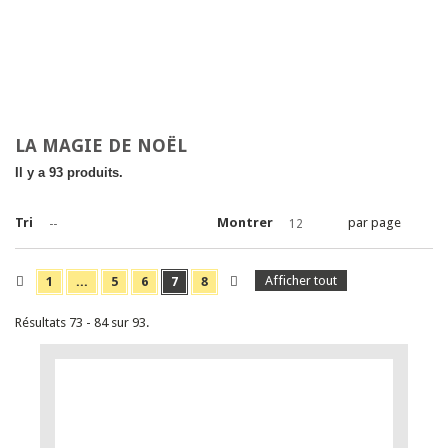
LA MAGIE DE NOËL
Il y a 93 produits.
Tri
Montrer
par page
--
12
Afficher tout
1
...
5
6
7
8
Résultats 73 - 84 sur 93.