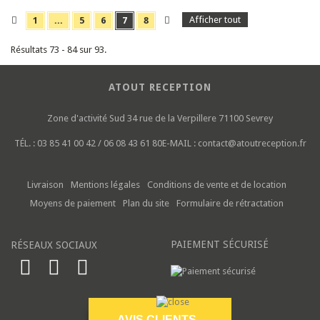
Afficher tout
1
...
5
6
7
8
Résultats 73 - 84 sur 93.
ATOUT RECEPTION
Zone d'activité Sud
34 rue de la Verpillere
71100 Sevrey
TÉL. :
03 85 41 00 42 / 06 08 43 61 80
E-MAIL :
contact@atoutreception.fr
Livraison
Mentions légales
Conditions de vente et de location
Moyens de paiement
Plan du site
Formulaire de rétractation
PAIEMENT SÉCURISÉ
RÉSEAUX SOCIAUX
AVIS CLIENTS